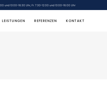
2:00 und 13:00-16:30 Uhr, Fr. 7:30-12:00 und 13:00-16:00 Uhr
LEISTUNGEN
REFERENZEN
KONTAKT