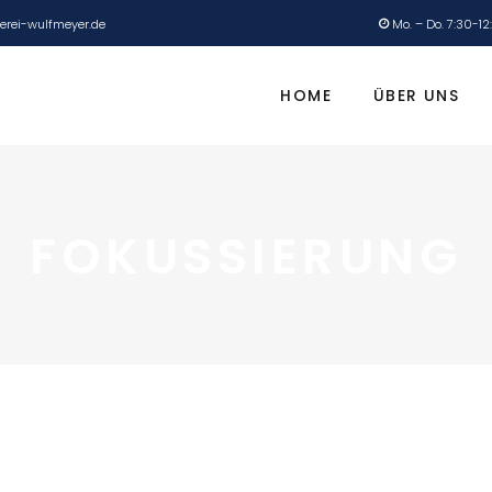
lerei-wulfmeyer.de
Mo. – Do. 7:30-1
HOME
ÜBER UNS
FOKUSSIERUNG