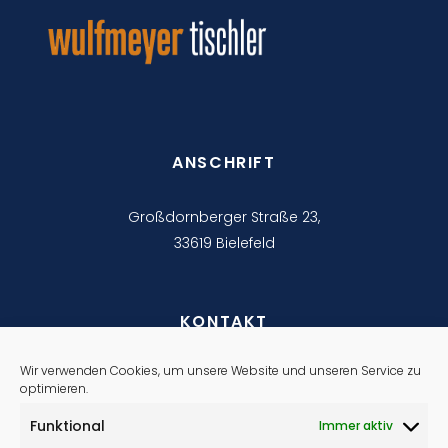
ANSCHRIFT
Großdornberger Straße 23,
33619 Bielefeld
KONTAKT
Wir verwenden Cookies, um unsere Website und unseren Service zu
info@tischlerei-wulfmeyer.de
optimieren.
0521 9116040
Funktional
Immer aktiv