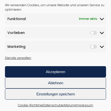
Wir verwenden Cookies, um unsere Website und unseren Service zu
info@tischlerei-wulfmeyer.de
optimieren.
0521 9116040
Funktional
Immer aktiv
WICHTIGES
Vorlieben
Impressum
Marketing
Datenschutzerklärung
Dienste verwalten
Cookie-Richtlinie (EU)
Akzeptieren
Ablehnen
Einstellungen speichern
© 2021 Tischlerei Frank Wulfmeyer
Realisierung & Technischer Support:
www.cands.de
Cookie-Richtlinie
Datenschutzerklärung
Impressum