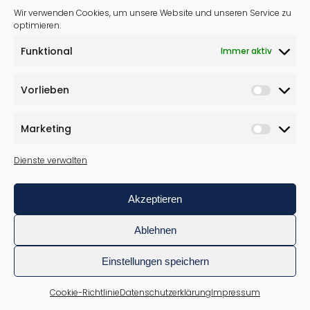
Wir verwenden Cookies, um unsere Website und unseren Service zu
info@tischlerei-wulfmeyer.de
optimieren.
0521 9116040
Funktional
Immer aktiv
WICHTIGES
Vorlieben
Impressum
Marketing
Datenschutzerklärung
Dienste verwalten
Cookie-Richtlinie (EU)
Akzeptieren
Ablehnen
Einstellungen speichern
© 2021 Tischlerei Frank Wulfmeyer
Realisierung & Technischer Support:
www.cands.de
Cookie-Richtlinie
Datenschutzerklärung
Impressum