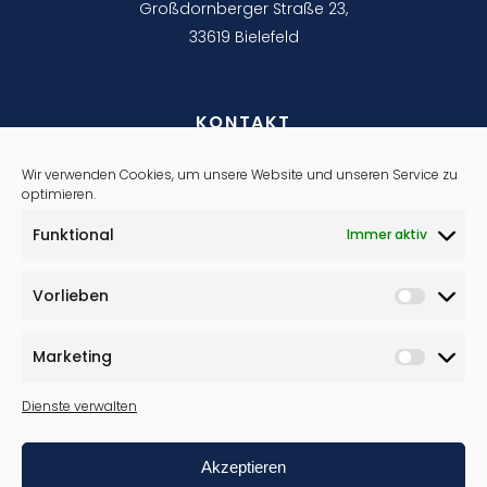
Großdornberger Straße 23,
33619 Bielefeld
KONTAKT
Wir verwenden Cookies, um unsere Website und unseren Service zu
info@tischlerei-wulfmeyer.de
optimieren.
0521 9116040
Funktional
Immer aktiv
WICHTIGES
Vorlieben
Impressum
Marketing
Datenschutzerklärung
Dienste verwalten
Cookie-Richtlinie (EU)
Akzeptieren